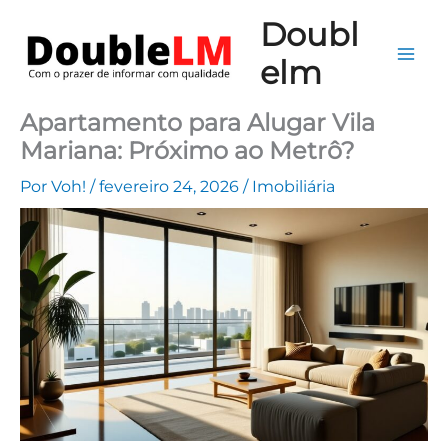
Ir
Mai
Doubl
para
Me
elm
o
conteúdo
Apartamento para Alugar Vila
Mariana: Próximo ao Metrô?
Por
Voh!
/
fevereiro 24, 2026
/
Imobiliária