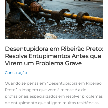
Preto:
Resolva
Entupimentos
Antes
que
Virem
um
Desentupidora em Ribeirão Preto:
Problema
Resolva Entupimentos Antes que
Grave
Virem um Problema Grave
Construção
Quando se pensa em “Desentupidora em Ribeirão
Preto”, a imagem que vem à mente é a de
profissionais especializados em resolver problemas
de entupimento que afligem muitas residências.