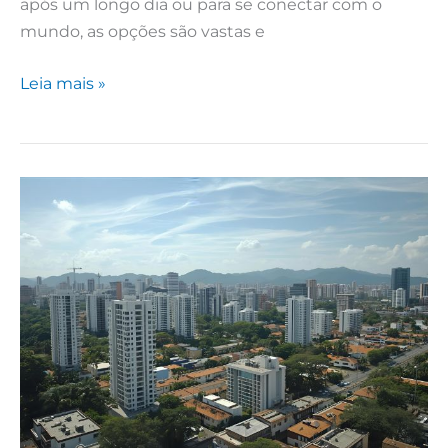
após um longo dia ou para se conectar com o
mundo, as opções são vastas e
Leia mais »
Sua
Imobiliária
em
São
Bernardo
do
Campo:
Atendimento
Personalizado
e