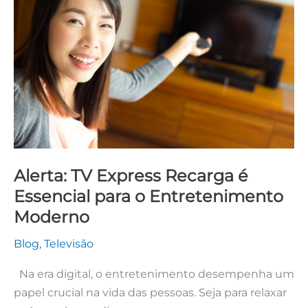
Express
Recarga
é
Essencial
para
o
Entretenimento
Moderno
Alerta: TV Express Recarga é
Essencial para o Entretenimento
Moderno
Blog
,
Televisão
Na era digital, o entretenimento desempenha um
papel crucial na vida das pessoas. Seja para relaxar