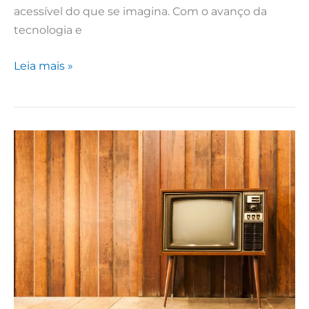
acessível do que se imagina. Com o avanço da
tecnologia e
Leia mais »
Lista
IPTV:
benefícios
de
organizar
conteúdos
e
favoritos
com
praticidade