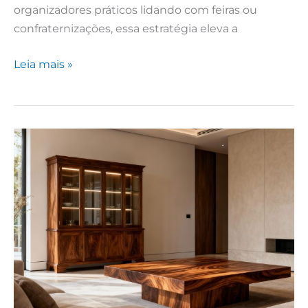
organizadores práticos lidando com feiras ou
confraternizações, essa estratégia eleva a
Leia mais »
Funcionalidade
e
Estilo:
O
Mobiliário
de
Alto
Padrão
que
Transforma