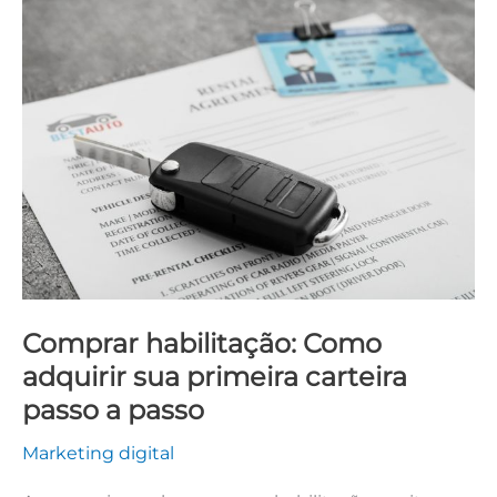
Comprar
habilitação:
Como
adquirir
sua
primeira
carteira
passo
a
passo
Comprar habilitação: Como
adquirir sua primeira carteira
passo a passo
Marketing digital