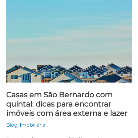
Casas
em
São
Bernardo
com
quintal:
dicas
para
encontrar
imóveis
com
Casas em São Bernardo com
área
quintal: dicas para encontrar
externa
e
imóveis com área externa e lazer
lazer
Blog
,
Imobiliária