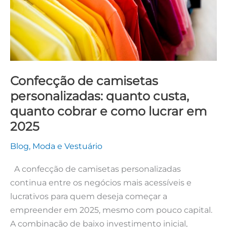
quanto
cobrar
e
como
lucrar
Confecção de camisetas
em
personalizadas: quanto custa,
2025
quanto cobrar e como lucrar em
2025
Blog
,
Moda e Vestuário
A confecção de camisetas personalizadas
continua entre os negócios mais acessíveis e
lucrativos para quem deseja começar a
empreender em 2025, mesmo com pouco capital.
A combinação de baixo investimento inicial,