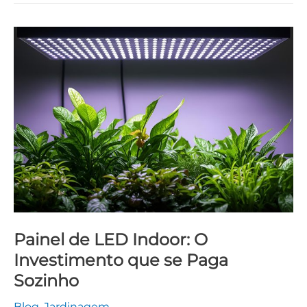
Painel
de
LED
Indoor:
O
Investimento
que
se
Paga
Sozinho
Painel de LED Indoor: O
Investimento que se Paga
Sozinho
Blog
,
Jardinagem