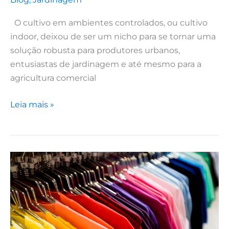
O cultivo em ambientes controlados, ou cultivo
indoor, deixou de ser um nicho para se tornar uma
solução robusta para produtores urbanos,
entusiastas de jardinagem e até mesmo para a
agricultura comercial
Leia mais »
Confecção
de
camisetas
personalizadas:
quanto
custa,