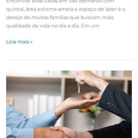
Encontrar boas casas em São Bernardo com
quintal, área externa ampla e espaço de lazer é o
desejo de muitas famílias que buscam mais
qualidade de vida no dia a dia. Em um
Leia mais »
Guia
definitivo
de
locação
de
apartamento:
Leis,
garantias