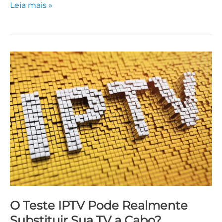
Leia mais »
O
Teste
IPTV
Pode
Realmente
Substituir
Sua
TV
a
Cabo?
O Teste IPTV Pode Realmente
Substituir Sua TV a Cabo?