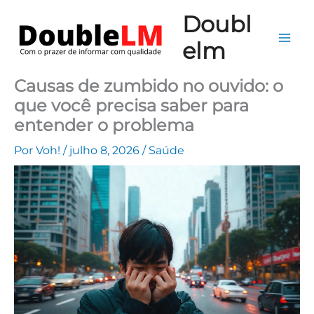
Ir
Mai
Doubl
para
Me
elm
o
conteúdo
Causas de zumbido no ouvido: o
que você precisa saber para
entender o problema
Por
Voh!
/
julho 8, 2026
/
Saúde