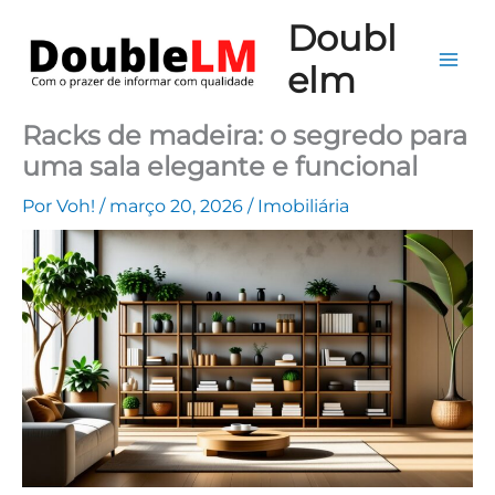
Ir
Mai
Doubl
para
Me
elm
o
conteúdo
Racks de madeira: o segredo para
uma sala elegante e funcional
Por
Voh!
/
março 20, 2026
/
Imobiliária