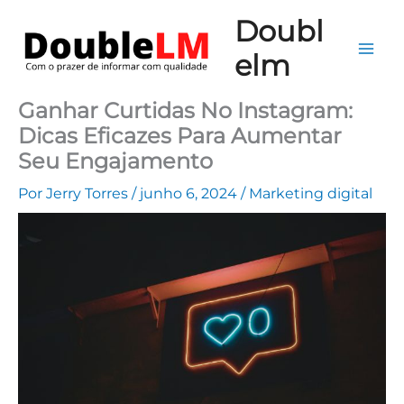
Ir
Mai
Doubl
para
Me
elm
o
conteúdo
Ganhar Curtidas No Instagram:
Dicas Eficazes Para Aumentar
Seu Engajamento
Por
Jerry Torres
/
junho 6, 2024
/
Marketing digital